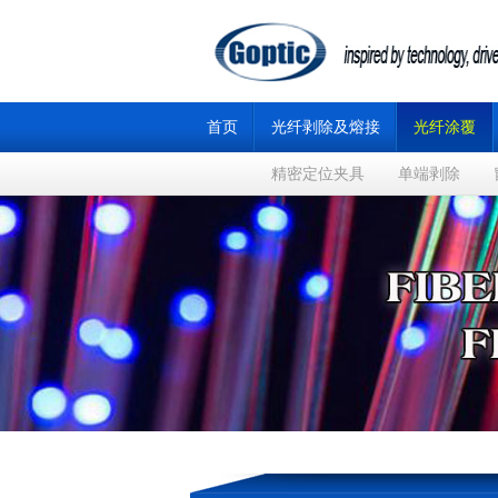
首页
光纤剥除及熔接
光纤涂覆
精密定位夹具
单端剥除
中国第十二届中国光纤传感大会(OFS-China 202