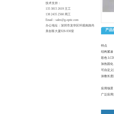
技术支持：
135 3815 2619 王工
138 2435 2560 周工
Email：sales@g-optic.com
办公地址：深圳市龙华区环观南路尚
产品
美创客大厦928-930室
特点
结构紧凑
彩色 L
加热固化
可自定义
涂敷长度最
应用场景
广泛应用