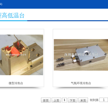
4)
型高低温台
微型冷热台
气氛环境冷热台
转到第
1
首页
上页
下页
末页