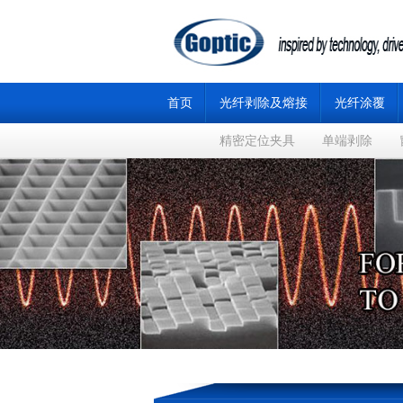
首页
光纤剥除及熔接
光纤涂覆
精密定位夹具
单端剥除